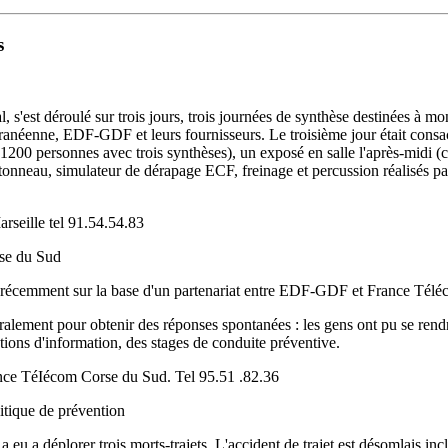
s
 s'est déroulé sur trois jours, trois journées de synthèse destinées à mo
erranéenne, EDF-GDF et leurs fournisseurs.
Le troisième jour était consa
 1200 personnes avec trois synthèses), un exposé en salle l'après-midi (
-tonneau, simulateur de dérapage ECF, freinage et percussion réalisés par
seille tel 91.54.54.83
rse du Sud
out récemment sur la base d'un partenariat entre EDF-GDF et France Tél
oralement pour obtenir des réponses spontanées : les gens ont pu se rendr
ctions d'information, des stages de conduite préventive.
ance TéIécom Corse du Sud. Tel 95.51 .82.36
litique de prévention
 a déplorer trois morts-trajets. L'accident de trajet est désomlais inclu