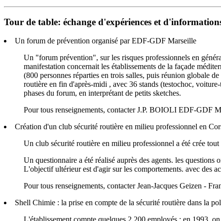
Tour de table: échange d'expériences et d'information
Un forum de prévention organisé par EDF-GDF Marseille
Un "forum prévention", sur les risques professionnels en général,
manifestation concernait les établissements de la façade médit
(800 personnes réparties en trois salles, puis réunion globale de
routière en fin d'après-midi , avec 36 stands (testochoc, voiture
phases du forum, en interprétant de petits sketches.
Pour tous renseignements, contacter J.P. BOIOLI EDF-GDF Mar
Création d'un club sécurité routière en milieu professionnel en Co
Un club sécurité routière en milieu professionnel a été crée t
Un questionnaire a été réalisé auprès des agents. les questions 
L'objectif ultérieur est d'agir sur les comportements. avec des a
Pour tous renseignements, contacter Jean-Jacques Geizen - Fr
Shell Chimie : la prise en compte de la sécurité routière dans la po
L'établissement compte quelques 2 200 employés ; en 1993. on a eu