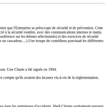
ntrer que l'Entreprise se préoccupe de sécurité et de prévention.
Cette
cré à la sécurité routière, avec des communications internes le matin,
conférence sur les thèmes sélectionnés) et des exercices de sécurité
 un cascadeur, ...)
Une troupe de comédiens ponctuait les différentes
écom. Une Charte a été signée en 1994.
e compte qu'ils avaient des lacunes vis-à-vis de la réglementation.
s dans les statistiques d'accidents.
Shell Chimie souhaiterait engager