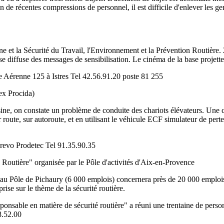
son de récentes compressions de personnel, il est difficile d'enlever les g
et la Sécurité du Travail, l'Environnement et la Prévention Routière. 2
e diffuse des messages de sensibilisation. Le cinéma de la base projette 
 Aérenne 125 à Istres Tel 42.56.91.20 poste 81 255
ex Procida)
sine, on constate un problème de conduite des chariots élévateurs. Une 
 route, sur autoroute, et en utilisant le véhicule ECF simulateur de pert
revo Prodetec Tel 91.35.90.35
 Routière" organisée par le Pôle d'activités d'Aix-en-Provence
hé au Pôle de Pichaury (6 000 emplois) concernera près de 20 000 emploi
prise sur le thème de la sécurité routière.
esponsable en matière de sécurité routière" a réuni une trentaine de perso
8.52.00